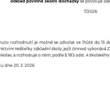
odklad povinné školní docházky
se povoluje žák
7/2026
muto rozhodnutí je možné se odvolat ve lhůtě do 15 d
ictvím ředitelky základní školy, jejíž činnost vykonává 
leslav, a rozhoduje o něm, podle § 183 odst. 4 školského
ku dne 20. 2. 2026