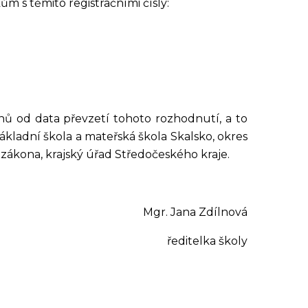
ům s těmito registračními čísly:
nů od data převzetí tohoto rozhodnutí, a to
Základní škola a mateřská škola Skalsko, okres
 zákona, krajský úřad Středočeského kraje.
Mgr. Jana Zdílnová
ředitelka školy