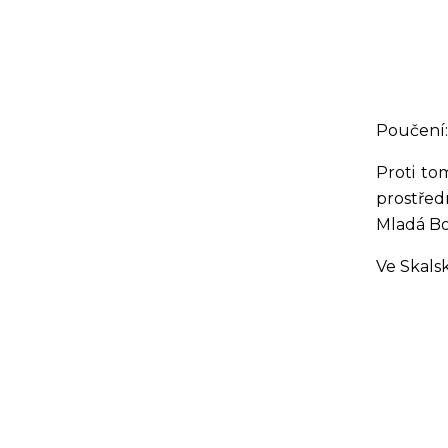
Poučení:
Proti to
prostředn
Mladá Bo
Ve Skals