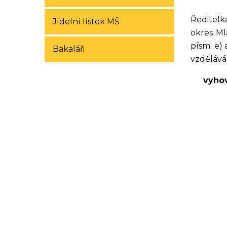
Ředitelk
Jídelní lístek MŠ
okres Ml
písm. e)
Bakaláři
vzděláván
vyhov