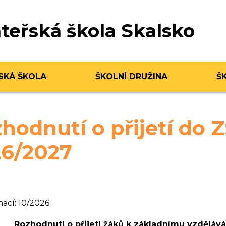
teřská škola Skalsko
SKÁ ŠKOLA
ŠKOLNÍ DRUŽINA
Š
hodnutí o přijetí do Z
6/2027
nací: 10/2026
Rozhodnutí o přijetí žáků k základnímu vzděláv