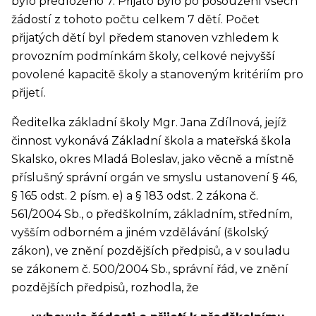
bylo předloženo 7. Přijato bylo po posouzení všech
žádostí z tohoto počtu celkem 7 dětí. Počet
přijatých dětí byl předem stanoven vzhledem k
provozním podmínkám školy, celkové nejvyšší
povolené kapacitě školy a stanoveným kritériím pro
přijetí.
Ředitelka základní školy Mgr. Jana Zdílnová, jejíž
činnost vykonává Základní škola a mateřská škola
Skalsko, okres Mladá Boleslav, jako věcně a místně
příslušný správní orgán ve smyslu ustanovení § 46,
§ 165 odst. 2 písm. e) a § 183 odst. 2 zákona č.
561/2004 Sb., o předškolním, základním, středním,
vyšším odborném a jiném vzdělávání (školský
zákon), ve znění pozdějších předpisů, a v souladu
se zákonem č. 500/2004 Sb., správní řád, ve znění
pozdějších předpisů, rozhodla, že